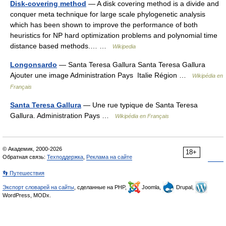
Disk-covering method
— A disk covering method is a divide and
conquer meta technique for large scale phylogenetic analysis
which has been shown to improve the performance of both
heuristics for NP hard optimization problems and polynomial time
distance based methods.… …
Wikipedia
Longonsardo
— Santa Teresa Gallura Santa Teresa Gallura
Ajouter une image Administration Pays Italie Région …
Wikipédia en
Français
Santa Teresa Gallura
— Une rue typique de Santa Teresa
Gallura. Administration Pays …
Wikipédia en Français
© Академик, 2000-2026
18+
Обратная связь:
Техподдержка
,
Реклама на сайте
👣 Путешествия
Экспорт словарей на сайты
, сделанные на PHP,
Joomla,
Drupal,
WordPress, MODx.