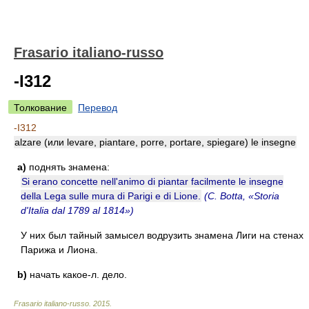
Frasario italiano-russo
-I312
Толкование
Перевод
-I312
alzare (или levare, piantare, porre, portare, spiegare) le insegne
a)
поднять знамена:
Si erano concette nell'animo di piantar facilmente le insegne
della Lega sulle mura di Parigi e di Lione.
(C. Botta, «Storia
d'Italia dal 1789 al 1814»)
У них был тайный замысел водрузить знамена Лиги на стенах
Парижа и Лиона.
b)
начать какое-л. дело.
Frasario italiano-russo
.
2015
.